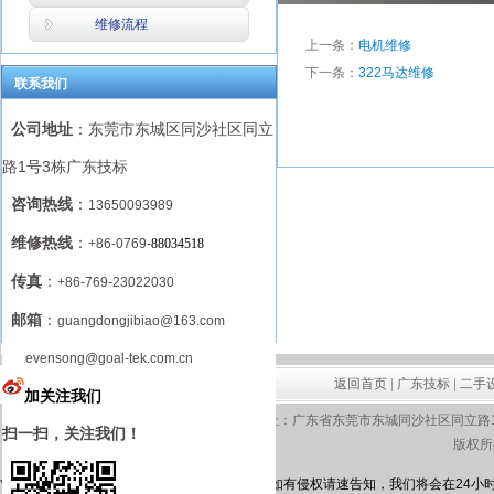
维修流程
上一条：
电机维修
下一条：
322马达维修
联系我们
商品详细介绍
公司地址
：东莞市东城区同沙社区同立
路1号3栋广东技标
咨询热线
：
13650093989
维修热线
：
+86-0769-
88034518
传真
：
+86-769-23022030
邮箱
：
guangdongjibiao@163.com
evensong@goal-tek.com.cn
返回首页
|
广东技标
|
二手
加关注我们
地址：广东省东莞市东城同沙社区同立路1号3栋 电
扫一扫，关注我们！
版权所
*本站相关网页素材及相关资源均来源互联网，如有侵权请速告知，我们将会在24小时